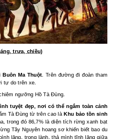
Chị Ngọc
ây dựng
, trưa, chiều)
au tour Nha Trangchúng tôi có rấ nhiều
iều học hỏi, tiếp thu và mở rộng tầm
ắt. Chắc chắn qua tour này những trải
ghiệm qua là những kỉ niệm để lại nhiều
i
Buôn Ma Thuột
. Trên đường đi đoàn tham
Chị Dung
ấu ấn trong chúng tôi
 tự do trên xe.
Chuyên viên ngân hàng
i chiêm ngưỡng Hồ Tà Đùng.
Sau tour Singapore – Malaysi
ình tuyệt đẹp, nơi có thể ngắm toàn cảnh
tôi có rấ nhiều điều học hỏi, ti
mở rộng tầm mắt. Chắc chắn q
gắm Tà Đùng từ trên cao là
Khu bảo tồn sinh
này những trải nghiệm qua là 
a, trong đó 86,7% là diện tích rừng xanh bạt
niệm để lại nhiều dấu ấn trong
rừng Tây Nguyên hoang sơ khiến biết bao du
h lặng, trong lành, thả mình tĩnh lặng giữa