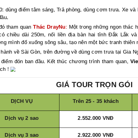
0: dùng điểm tâm sáng,
Trả phòng, dùng cơm trưa. Xe v
đầu
.
đó tham quan
Thác DrayNu
:
Một trong những ngọn thác h
có chiều dài 250m, nối liền địa bàn hai tỉnh Đắk Lắk 
êng mình đổ xuống sông sâu, tạo nên một bức tranh thiên 
 hành về Sài Gòn, trên đường về dùng cơm trưa tại Gia N
 điểm đón ban đầu. Kết thúc chương trình tham quan,
Vi
ch !
GIÁ TOUR TRỌN GÓI
DỊCH VỤ
Trên 25 - 35 khách
Dịch vụ 2 sao
2.552.000 VNĐ
Dịch vụ 3 sao
2.922.000 VNĐ