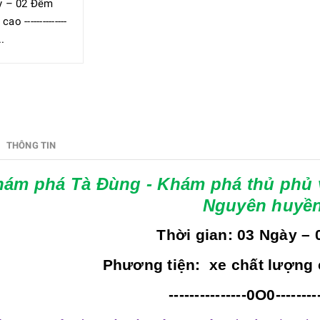
ày – 02 Đêm
-----------
..
THÔNG TIN
ám phá Tà Đùng - Khám phá thủ phủ 
Nguyên huyền
Thời gian: 03 Ngày –
ơng tiện: xe chất lượng c
---------------0O0---------