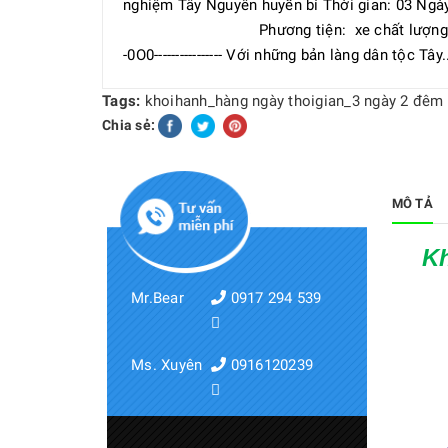
nghiệm Tây Nguyên huyền bí Thời gian: 03 Ng
Phương tiện: xe chất lượng cao ---
-0O0---------------- Với những bản làng dân tộc Tây.
Tags:
khoihanh_hàng ngày
thoigian_3 ngày 2 đêm
Chia sẻ:
MÔ TẢ
Kh
Mr.Bear
0917 294 539
Ms. Xuyên
0916120239
Phư