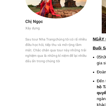
Chị Ngọc
Xây dựng
NGÀY 
Sau tour Nha Trangchúng tôi có rấ nhiều
điều học hỏi, tiếp thu và mở rộng tầm
Buổi S
mắt. Chắc chắn qua tour này những trải
nghiệm qua là những kỉ niệm để lại nhiều
05h3
Chị Dung
dấu ấn trong chúng tôi
gia 
Chuyên viên
Đoàn
Sau tour Si
Đến 
tôi có rấ nhi
alaysia chúng
mở rộng tầm
hồ T
hỏi, tiếp thu và
này những tr
 chắn qua tour
quyể
niệm để lại 
qua là những kỉ
ngàn
n trong chúng tôi
khác