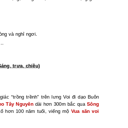
ng và nghỉ ngơi.
 …
g, trưa, chiều)
giác
“trồng trềnh” trên lưng Voi đi dạo Buôn
eo
Tây Nguyên
dài hơn 300m bắc qua
Sông
ổ hơn 100 năm tuổi, viếng mộ
Vua săn voi