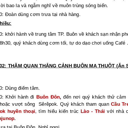
trời bao la và ngẫm nghĩ về muôn trùng sóng biển.
0: Đoàn dùng cơm trưa tại nhà hàng.
hiều:
0:
khởi hành về trung tâm TP. Buôn về khách sạn nhận phò
h30, quý khách dùng cơm tối, tự do dạo chơi uống Café
02: THĂM QUAN THẮNG CẢNH BUÔN MA THUỘT (Ăn Sán
0: Dùng điểm tâm.
0: Khởi
hành đi
Buôn Đôn
,
đến nơi quý khách thử cảm 
 hoặc vượt sông Sêrêpok
.
Quý khách tham quan
Cầu
Tr
ok huyền thoại
, tìm hiểu kiến trúc
Lào - Thái
với nhà c
njunop
.
rưa tai Buôn Đôn. Nghỉ ngơi.