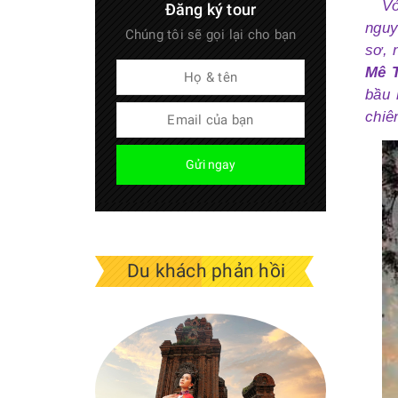
Vớ
Đăng ký tour
nguy
Chúng tôi sẽ gọi lại cho bạn
sơ, 
Mê 
bầu 
chiê
Gửi ngay
Du khách phản hồi