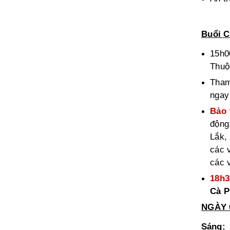
Buổi C
15h0
Thuộ
Tham
ngay
Bảo 
động
Lắk,
các 
các 
18h3
Cà P
NGÀY 
Sáng: