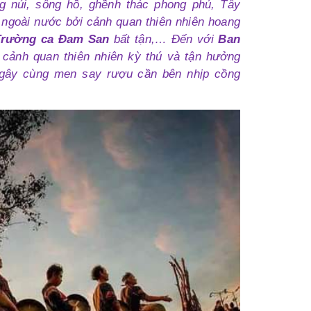
g núi, sông hồ, ghềnh thác phong phú, Tây
 ngoài nước bởi cảnh quan thiên nhiên hoang
Trường ca Đam San
bất tận,… Đến với
Ban
cảnh quan thiên nhiên kỳ thú và tận hưởng
ngây cùng men say rượu cần bên nhịp cồng