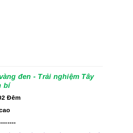
vàng đen -
Trải nghiệm Tây
 bí
 02 Đêm
ao
-------