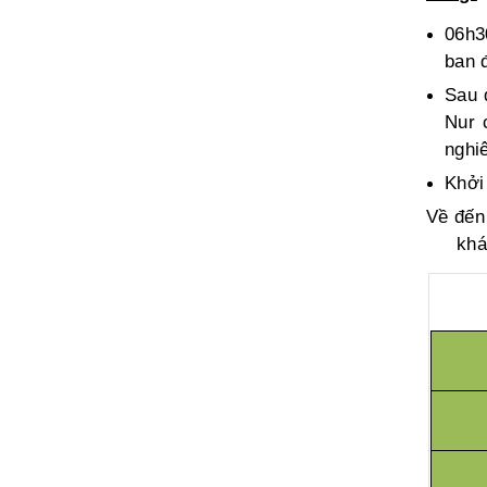
06h3
ban 
Sau 
Nur 
nghi
Khởi
Về đến
khá