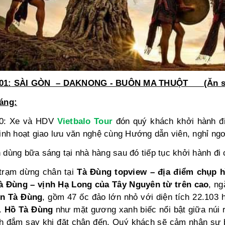
X
01:
SÀI GÒN – DAKNONG - BUÔN MA THUỘT (Ăn sáng
S
đ
áng:
m
n
0: Xe và HDV
Vietbalo Tour
đón quý khách khởi hành đ
d
sinh hoạt giao lưu văn nghệ cùng Hướng dẫn viên, nghỉ ngơi
Chị Ngọc Dương
 ngân hàng
Chuyên viên ngân hàng
 dùng bữa sáng tại nhà hàng sau đó tiếp tục khởi hành đ
ngapore – Malaysia chúng
trạm dừng chân tại
Tà Đùng topview – địa điểm chụp h
ều điều học hỏi, tiếp thu và
Sau tour Singapore – Malaysia chúng
 mắt. Chắc chắn qua tour
à Đùng – vịnh Hạ Long của Tây Nguyên từ trên cao
, n
tôi có rấ nhiều điều học hỏi, tiếp thu và
ải nghiệm qua là những kỉ
mở rộng tầm mắt. Chắc chắn qua tour
n Tà Đùng
, gồm 47 ốc đảo lớn nhỏ với diện tích 22.103 h
nhiều dấu ấn trong chúng tôi
này những trải nghiệm qua là những kỉ
.
Hồ Tà Đùng
như mặt gương xanh biếc nổi bật giữa núi 
niệm để lại nhiều dấu ấn trong chúng tôi
h đắm say khi đặt chân đến. Quý khách sẽ cảm nhận sự bìn