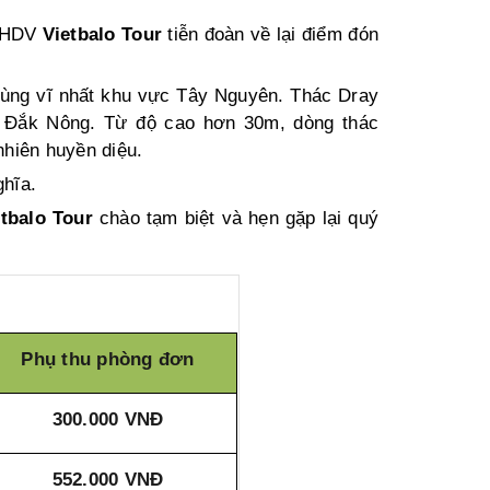
à HDV
Vietbalo Tour
tiễn đoàn về lại điểm đón
ùng vĩ nhất khu vực Tây Nguyên. Thác Dray
và Đắk Nông. Từ độ cao hơn 30m, dòng thác
nhiên huyền diệu.
ghĩa.
etbalo Tour
chào tạm biệt và hẹn gặp lại quý
Phụ thu phòng đơn
300.000 VNĐ
552.000 VNĐ