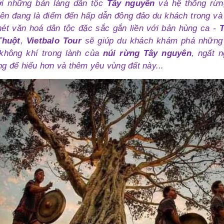
i những bản làng dân tộc
Tây nguyên
và hệ thống rừn
ên đang là điểm đến hấp dẫn đông đảo du khách trong và
nét văn hoá dân tộc đặc sắc gắn liền với bản hùng ca -
Thuột
,
Vietbalo Tour
sẽ giúp du khách khám phá những 
không khí trong lành của
núi rừng Tây nguyên
, ngất 
ng để hiểu hơn và thêm yêu vùng đất này...