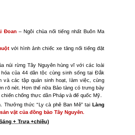
i Đoan
– Ngôi chùa nổi tiếng nhất
Buôn Ma
huột
với hình ảnh
chiếc xe tăng nổi tiếng đặt
ủa núi rừng Tây Nguyên hùng vĩ với các loài
 hóa của 44 dân tộc cùng sinh sống tại Đắk
 và các tập quán sinh hoạt, làm việc, cùng
ện rõ nét. Hơn thế nữa Bảo tàng có trưng bày
g chiến chống
thực dân Pháp
và
đế quốc Mỹ
.
. Thưởng thức “Ly cà phê Ban Mê” tại
Làng
 sản vật của đồng bào Tây Nguyên.
áng + Trưa +chiều)