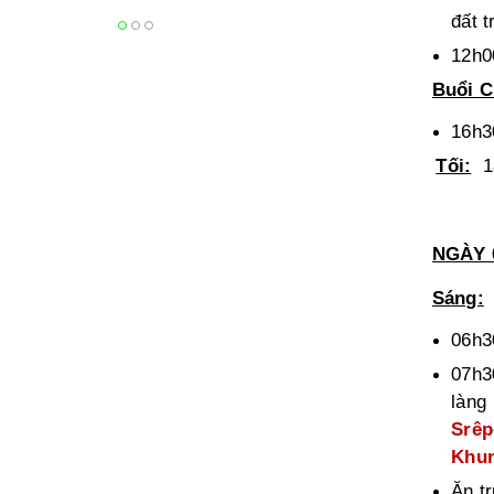
đất 
12h0
Buổi C
16h3
Tối:
18
NGÀY 
Sáng:
06h3
07h3
làng
Srêp
Khu
Ăn t