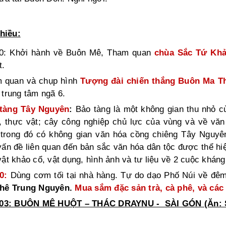
hiều:
0: Khởi hành về Buôn Mê, Tham quan
chùa Sắc Tứ Khả
t
.
 quan và chụp hình
Tượng đài chiến thắng Buôn Ma T
 trung tâm ngã 6.
tàng Tây Nguyên
:
Bảo tàng là một không gian thu nhỏ c
, thực vật; cây công nghiệp chủ lực của vùng và về văn
 trong đó có không gian văn hóa cồng chiêng Tây Nguyên
vấn đề liên quan đến bản sắc văn hóa dân tộc được thể hi
vật khảo cổ, vật dụng, hình ảnh và tư liệu về 2 cuộc khán
0:
Dùng cơm tối tại nhà hàng.
Tự do dạo Phố Núi về đêm
hê Trung Nguyên.
Mua sắm đặc sản trà, cà phê, và các
03: BUÔN MÊ HUỘT – THÁC DRAYNU - SÀI GÓN (Ăn: S