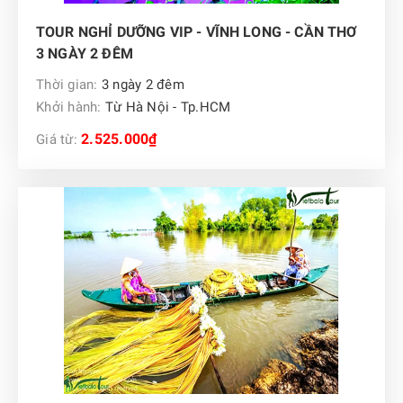
TOUR NGHỈ DƯỠNG VIP - VĨNH LONG - CẦN THƠ
3 NGÀY 2 ĐÊM
Thời gian:
3 ngày 2 đêm
Khởi hành:
Từ Hà Nội - Tp.HCM
2.525.000₫
Giá từ: